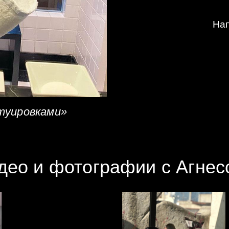
Нап
туировками»
део и фотографии с Агнес