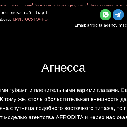
йтесь мошенников! Агентство не берёт предоплату! Наши актуальные конт
ресненская наб., 8 стр 1,
аботы:
КРУГЛОСУТОЧНО
Email:
afrodita-agency-ms
УСЛУГИ
КАТАЛОГ
ДЛЯ ДЕВУШЕК
Агнесса
ыми губами и пленительными карими глазами. Ещ
. К тому же, столь обольстительная внешность 
жна спутница подобного восточного типажа, то 
рт моделью агентства AFRODITA и через нас оказ