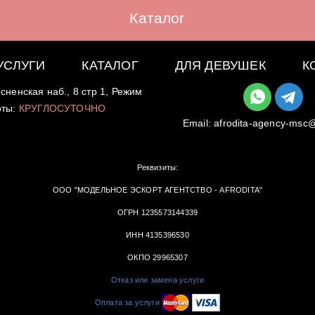
Каталог
УСЛУГИ
КАТАЛОГ
ДЛЯ ДЕВУШЕК
К
сненская наб., 8 стр 1, Режим
оты:
КРУГЛОСУТОЧНО
Email:
afrodita-agency-msc
Реквизиты:
ООО "МОДЕЛЬНОЕ ЭСКОРТ АГЕНТСТВО - AFRODITA"
ОГРН 1235573144339
ИНН 4135396530
ОКПО 29965307
Отказ или замена услуги
Оплата за услуги