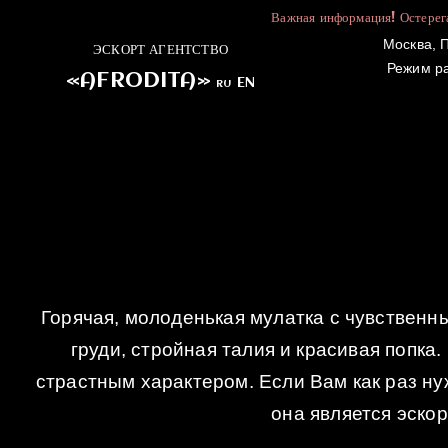
Важная информация! Остерега
Москва, П
ЭСКОРТ АГЕНТСТВО
Режим р
«AFRODITA»
EN
RU
ГЛАВНАЯ
Горячая, молоденькая мулатка с чувственн
груди, стройная талия и красивая попка
страстным характером. Если Вам как раз ну
она является эско