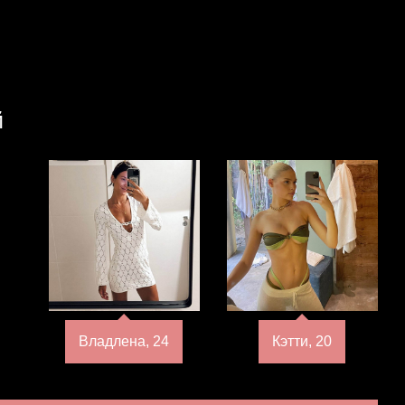
й
Владлена, 24
Кэтти, 20