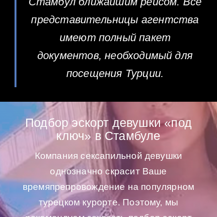
Стамбул ближайшим рейсом. Все
представительницы агентства
имеют полный пакет
документов, необходимый для
посещения Турции.
Подбор эскорт девушки «под
ключ» в Стамбуле
Компания сексапильной девушки
однозначно скрасит Ваше
времяпрепровождение на популярном
турецком курорте. Поэтому, мы