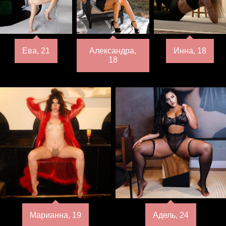
Ева, 21
Александра,
Инна, 18
18
Марианна, 19
Адель, 24