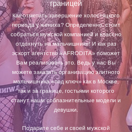
границей
Как отметить завершение холостяцкого
периода у жениха? Определенно, стоит
собраться мужской компанией и классно
отдохнуть на мальчишнике! И как раз
эскорт агентство «AFRODITA» поможет
Вам реализовать это. Ведь у нас Вы
можете заказать организацию элитного
мальчишника «под ключ» как в Москве,
так и за границе, гостьями которого
станут наши соблазнительные модели и
девушки.
Подарите себе и своей мужской