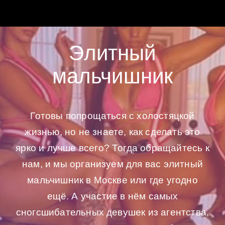
Элитный
мальчишник
Готовы попрощаться с холостяцкой
жизнью, но не знаете, как сделать это
ярко и лучше всего? Тогда обращайтесь к
нам, и мы организуем для вас элитный
мальчишник в Москве или где угодно
ещё. А участие в нём самых
сногсшибательных девушек из агентства,