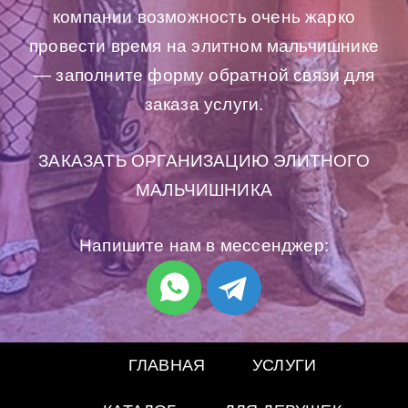
компании возможность очень жарко
провести время на элитном мальчишнике
— заполните форму обратной связи для
заказа услуги.
ЗАКАЗАТЬ ОРГАНИЗАЦИЮ ЭЛИТНОГО
МАЛЬЧИШНИКА
Напишите нам в мессенджер:
ГЛАВНАЯ
УСЛУГИ