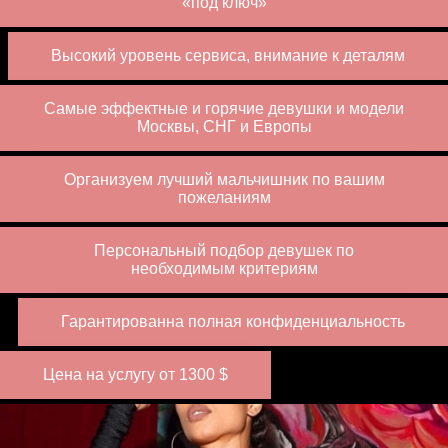
«под ключ»
Высокий уровень сервиса, внимание к деталям
Самые эффектные и горячие девушки и модели
Москвы, СНГ и Европы
Организуем лучший мальчишник по вашим
пожеланиям
Персональный подбор девушек по
необходимым критериям
Гарантированна полная конфиденциальность
Цена на услугу от 1300 $