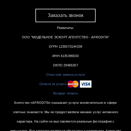
Заказать звонок
Реквизиты:
ООО "МОДЕЛЬНОЕ ЭСКОРТ АГЕНТСТВО - AFRODITA"
ОГРН 1235573144339
ИНН 4135396530
ОКПО 29965307
Отказ или замена услуги
Оплата за услуги
Возврат оплаты
Агентство «AFRODITA» оказывает услуги исключительно в сфере
элитных знакомств. Мы не предоставляем никаких услуг интимного
характера. На сайте не выставляются реальные фотографии с
девушками. Все картинки являются образцами и примерами. Агентство