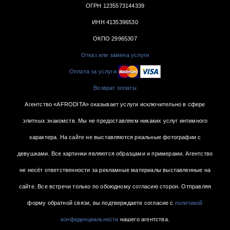
ОГРН 1235573144339
ИНН 4135396530
ОКПО 29965307
Отказ или замена услуги
Оплата за услуги
Возврат оплаты
Агентство «AFRODITA» оказывает услуги исключительно в сфере
элитных знакомств. Мы не предоставляем никаких услуг интимного
характера. На сайте не выставляются реальные фотографии с
девушками. Все картинки являются образцами и примерами. Агентство
не несёт ответственности за рекламные материалы выставленные на
сайте. Все встречи только по обоюдному согласию сторон. Отправляя
форму обратной связи, вы подтверждаете согласие с
политикой
конфиденциальности
нашего агентства.