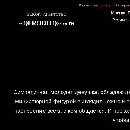
Важная информация! Остерега
Москва, П
ЭСКОРТ АГЕНТСТВО
Режим р
«AFRODITA»
EN
RU
ГЛАВНАЯ
Симпатичная молодая девушка, обладающа
миниатюрной фигурой выглядит нежно и с
настроение всем, с кем общается. И поско
чтобы