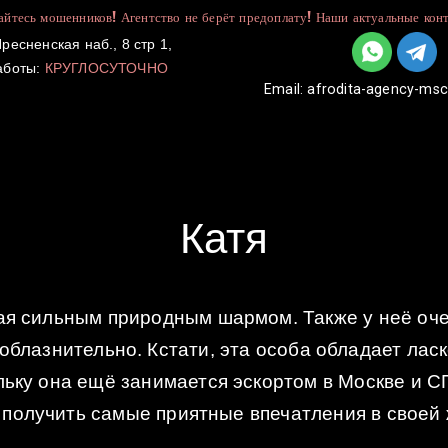
йтесь мошенников! Агентство не берёт предоплату! Наши актуальные конт
ресненская наб., 8 стр 1,
аботы:
КРУГЛОСУТОЧНО
Email:
afrodita-agency-ms
УСЛУГИ
КАТАЛОГ
ДЛЯ ДЕВУШЕК
Катя
я сильным природным шармом. Также у неё очен
облазнительно. Кстати, эта особа обладает лас
льку она ещё занимается эскортом в Москве и СП
 получить самые приятные впечатления в своей 