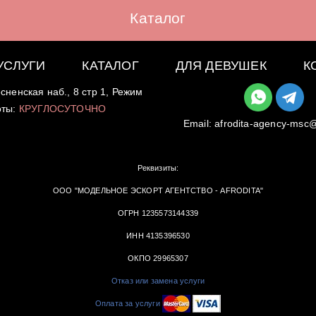
Каталог
УСЛУГИ
КАТАЛОГ
ДЛЯ ДЕВУШЕК
К
сненская наб., 8 стр 1, Режим
оты:
КРУГЛОСУТОЧНО
Email:
afrodita-agency-msc
Реквизиты:
ООО "МОДЕЛЬНОЕ ЭСКОРТ АГЕНТСТВО - AFRODITA"
ОГРН 1235573144339
ИНН 4135396530
ОКПО 29965307
Отказ или замена услуги
Оплата за услуги