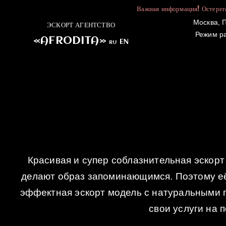
Важная информация! Остерега
Москва, П
ЭСКОРТ АГЕНТСТВО
Режим р
«AFRODITA»
EN
RU
ГЛАВНАЯ
Красивая и супер соблазнительная эскор
делают образ запоминающимся. Поэтому её
эффектная эскорт модель с натуральными 
свои услуги на 