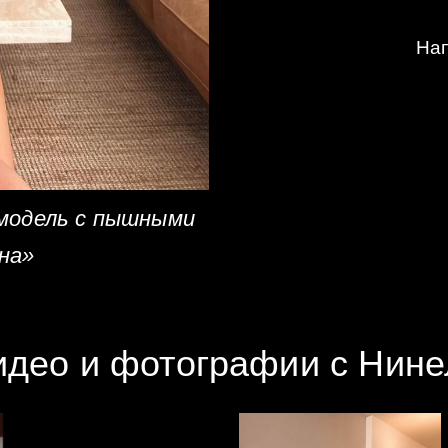
Нап
 модель с пышными
на»
идео и фотографии с Нине