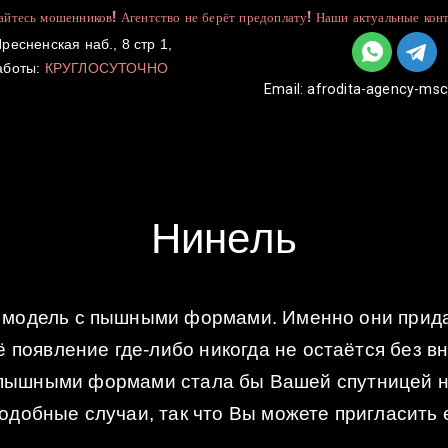
йтесь мошенников! Агентство не берёт предоплату! Наши актуальные конт
ресненская наб., 8 стр 1,
аботы:
КРУГЛОСУТОЧНО
Email:
afrodita-agency-ms
УСЛУГИ
КАТАЛОГ
ДЛЯ ДЕВУШЕК
Нинель
т модель с пышными формами. Именно они прид
 появление где-либо никогда не остаётся без в
пышными формами стала бы Вашей спутницей н
подобные случаи, так что Вы можете пригласить 