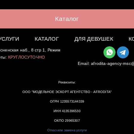
Каталог
УСЛУГИ
КАТАЛОГ
ДЛЯ ДЕВУШЕК
К
сненская наб., 8 стр 1, Режим
оты:
КРУГЛОСУТОЧНО
Email:
afrodita-agency-msc
Реквизиты:
ООО "МОДЕЛЬНОЕ ЭСКОРТ АГЕНТСТВО - AFRODITA"
ОГРН 1235573144339
ИНН 4135396530
ОКПО 29965307
Отказ или замена услуги