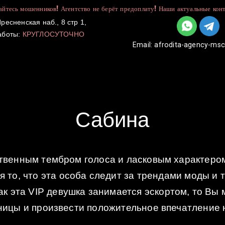
йтесь мошенников! Агентство не берёт предоплату! Наши актуальные конт
ресненская наб., 8 стр 1,
аботы:
КРУГЛОСУТОЧНО
Email:
afrodita-agency-ms
УСЛУГИ
КАТАЛОГ
ДЛЯ ДЕВУШЕК
Сабина
твенным тембром голоса и ласковым характеро
 то, что эта особа следит за трендами моды и 
ак эта VIP девушка занимается эскортом, то Вы
тницы и произвести положительное впечатление 