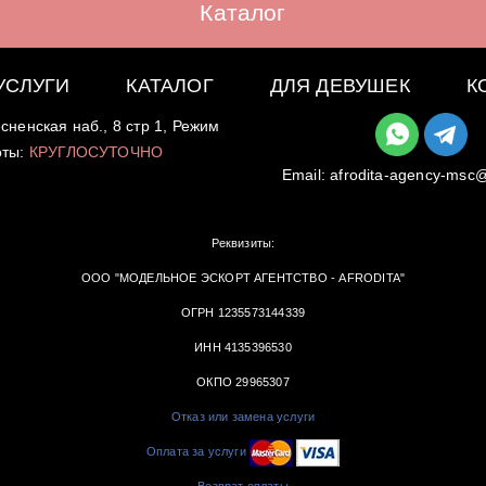
Каталог
УСЛУГИ
КАТАЛОГ
ДЛЯ ДЕВУШЕК
К
сненская наб., 8 стр 1, Режим
оты:
КРУГЛОСУТОЧНО
Email:
afrodita-agency-msc
Реквизиты:
ООО "МОДЕЛЬНОЕ ЭСКОРТ АГЕНТСТВО - AFRODITA"
ОГРН 1235573144339
ИНН 4135396530
ОКПО 29965307
Отказ или замена услуги
Оплата за услуги