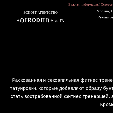
Важная информация! Остерега
Москва, П
ЭСКОРТ АГЕНТСТВО
Режим р
«AFRODITA»
EN
RU
ГЛАВНАЯ
Раскованная и сексапильная фитнес трене
татуировки, которые добавляют образу бун
стать востребованной фитнес тренершей, а
Кроме