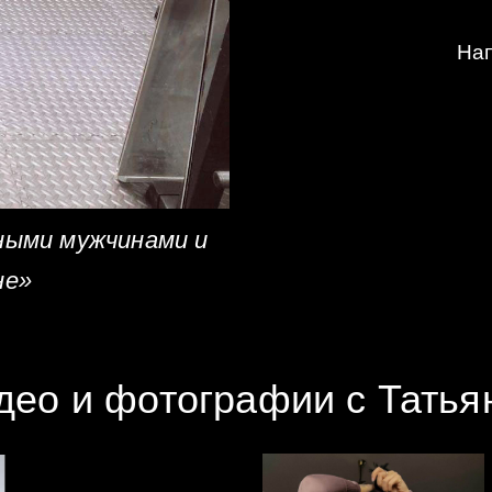
Нап
ными мужчинами и
не»
део и фотографии с Татья