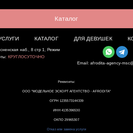
Каталог
УСЛУГИ
КАТАЛОГ
ДЛЯ ДЕВУШЕК
К
сненская наб., 8 стр 1, Режим
оты:
КРУГЛОСУТОЧНО
Email:
afrodita-agency-msc
Реквизиты:
ООО "МОДЕЛЬНОЕ ЭСКОРТ АГЕНТСТВО - AFRODITA"
ОГРН 1235573144339
ИНН 4135396530
ОКПО 29965307
Отказ или замена услуги