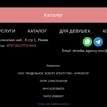
Каталог
УСЛУГИ
КАТАЛОГ
ДЛЯ ДЕВУШЕК
К
сненская наб., 8 стр 1, Режим
оты:
КРУГЛОСУТОЧНО
Email:
afrodita-agency-msc
Реквизиты:
ООО "МОДЕЛЬНОЕ ЭСКОРТ АГЕНТСТВО - AFRODITA"
ОГРН 1235573144339
ИНН 4135396530
ОКПО 29965307
Отказ или замена услуги