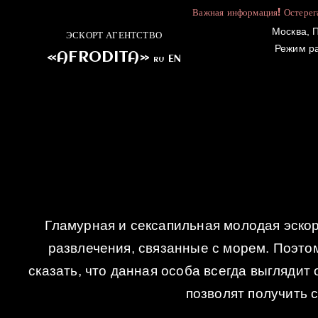
Важная информация! Остерега
Москва, П
ЭСКОРТ АГЕНТСТВО
Режим р
«AFRODITA»
EN
RU
ГЛАВНАЯ
Гламурная и сексапильная молодая эскор
развлечения, связанные с морем. Поэто
сказать, что данная особа всегда выглядит
позволят получить 