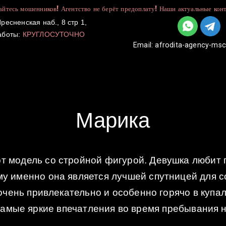
йтесь мошенников! Агентство не берёт предоплату! Наши актуальные конт
ресненская наб., 8 стр 1,
аботы:
КРУГЛОСУТОЧНО
Email:
afrodita-agency-ms
УСЛУГИ
КАТАЛОГ
ДЛЯ ДЕВУШЕК
Марика
т модель со стройной фигурой. Девушка любит п
му именно она является лучшей спутницей для с
 очень привлекательно и особенно горячо в купа
самые яркие впечатления во время пребывания н