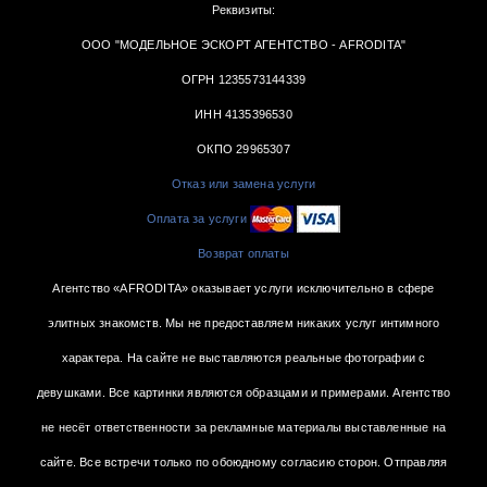
Реквизиты:
ООО "МОДЕЛЬНОЕ ЭСКОРТ АГЕНТСТВО - AFRODITA"
ОГРН 1235573144339
ИНН 4135396530
ОКПО 29965307
Отказ или замена услуги
Оплата за услуги
Возврат оплаты
Агентство «AFRODITA» оказывает услуги исключительно в сфере
элитных знакомств. Мы не предоставляем никаких услуг интимного
характера. На сайте не выставляются реальные фотографии с
девушками. Все картинки являются образцами и примерами. Агентство
не несёт ответственности за рекламные материалы выставленные на
сайте. Все встречи только по обоюдному согласию сторон. Отправляя